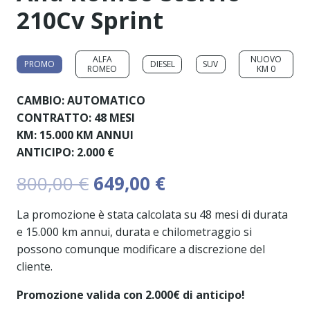
210Cv Sprint
ALFA
NUOVO
PROMO
DIESEL
SUV
ROMEO
KM 0
CAMBIO:
AUTOMATICO
CONTRATTO:
48 MESI
KM:
15.000 KM ANNUI
ANTICIPO:
2.000 €
Il
Il
800,00
€
649,00
€
prezzo
prezzo
originale
attuale
La promozione è stata calcolata su 48 mesi di durata
era:
è:
e 15.000 km annui, durata e chilometraggio si
800,00 €.
649,00 €.
possono comunque modificare a discrezione del
cliente.
Promozione valida con 2.000€ di anticipo!