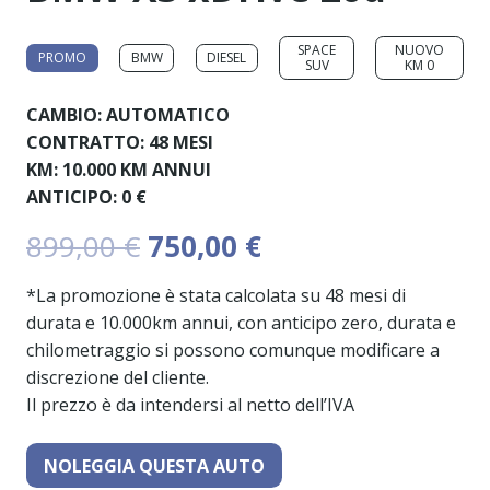
SPACE
NUOVO
PROMO
BMW
DIESEL
SUV
KM 0
CAMBIO:
AUTOMATICO
CONTRATTO:
48 MESI
KM:
10.000 KM ANNUI
ANTICIPO:
0 €
Il
Il
899,00
€
750,00
€
prezzo
prezzo
originale
attuale
*La promozione è stata calcolata su 48 mesi di
era:
è:
durata e 10.000km annui, con anticipo zero, durata e
899,00 €.
750,00 €.
chilometraggio si possono comunque modificare a
discrezione del cliente.
Il prezzo è da intendersi al netto dell’IVA
NOLEGGIA QUESTA AUTO