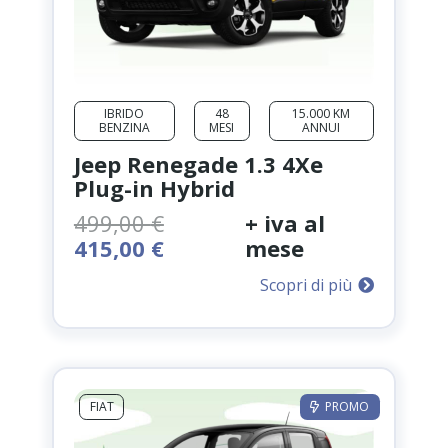
IBRIDO
48
15.000 KM
BENZINA
MESI
ANNUI
Jeep Renegade 1.3 4Xe
Plug-in Hybrid
499,00
€
+ iva al
Il
Il
415,00
€
mese
prezzo
prezzo
Scopri di più
originale
attuale
era:
è:
499,00 €.
415,00 €.
FIAT
PROMO