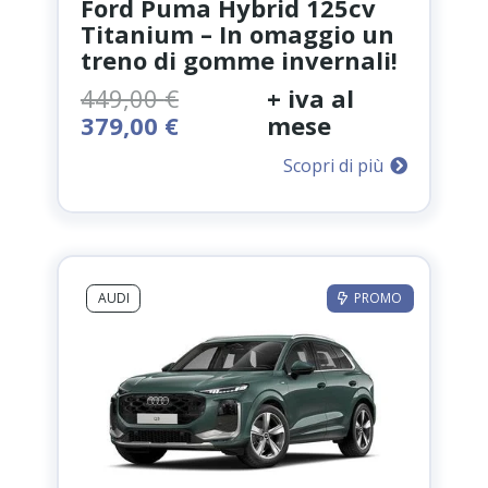
Ford Puma Hybrid 125cv
Titanium – In omaggio un
treno di gomme invernali!
449,00
€
+ iva al
Il
Il
379,00
€
mese
prezzo
prezzo
Scopri di più
originale
attuale
era:
è:
449,00 €.
379,00 €.
AUDI
PROMO
Noleggio Auto in
tutta Italia:
ovunque ti porti la
strada, siamo al tuo