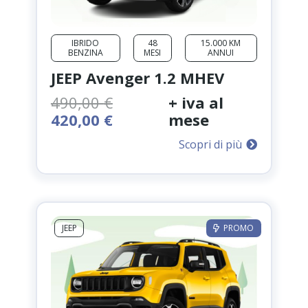
IBRIDO
48
15.000 KM
BENZINA
MESI
ANNUI
JEEP Avenger 1.2 MHEV
490,00
€
+ iva al
Il
Il
420,00
€
mese
prezzo
prezzo
Scopri di più
originale
attuale
era:
è:
490,00 €.
420,00 €.
JEEP
PROMO