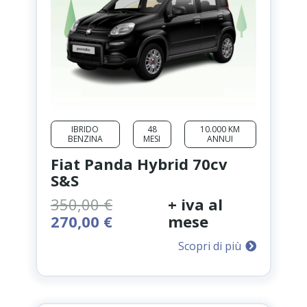
IBRIDO
48
10.000 KM
BENZINA
MESI
ANNUI
Fiat Panda Hybrid 70cv
S&S
350,00
€
+ iva al
Il
Il
270,00
€
mese
prezzo
prezzo
Scopri di più
originale
attuale
era:
è:
350,00 €.
270,00 €.