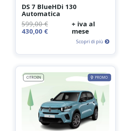
DS 7 BlueHDi 130
Automatica
599,00
€
+ iva al
Il
Il
430,00
€
mese
prezzo
prezzo
Scopri di più
originale
attuale
era:
è:
599,00 €.
430,00 €.
CITROEN
PROMO