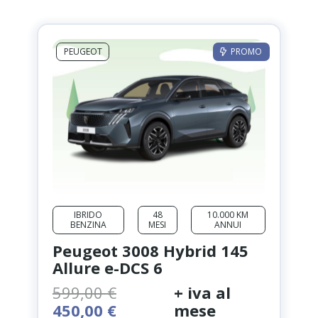
PEUGEOT
PROMO
IBRIDO
48
10.000 KM
BENZINA
MESI
ANNUI
Peugeot 3008 Hybrid 145
Allure e-DCS 6
599,00
€
+ iva al
Il
Il
450,00
€
mese