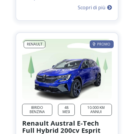
prezzo
prezzo
Scopri di più
originale
attuale
era:
è:
599,00 €.
450,00 €.
RENAULT
PROMO
IBRIDO
48
10.000 KM
BENZINA
MESI
ANNUI
Renault Austral E-Tech
Full Hybrid 200cv Esprit