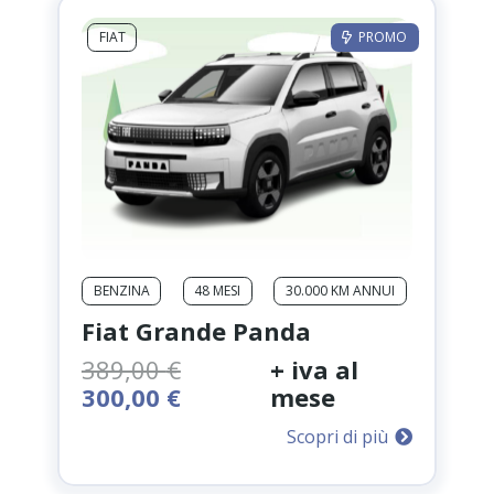
FIAT
PROMO
BENZINA
48 MESI
30.000 KM ANNUI
Fiat Grande Panda
389,00
€
+ iva al
Il
Il
300,00
€
mese
prezzo
prezzo
Scopri di più
originale
attuale
era:
è: