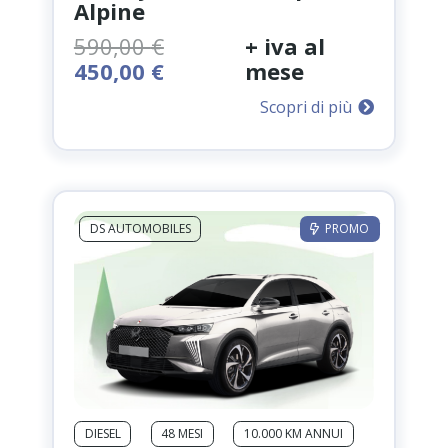
Alpine
590,00
€
+ iva al
Il
Il
450,00
€
mese
prezzo
prezzo
Scopri di più
originale
attuale
era:
è:
590,00 €.
450,00 €.
DS AUTOMOBILES
PROMO
DIESEL
48 MESI
10.000 KM ANNUI