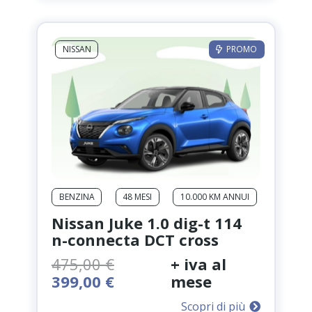
389,00 €.
300,00 €.
NISSAN
PROMO
BENZINA
48 MESI
10.000 KM ANNUI
Nissan Juke 1.0 dig-t 114
n-connecta DCT cross
475,00
€
+ iva al
Il
Il
399,00
€
mese
prezzo
prezzo
Scopri di più