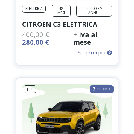
ELETTRICA
48
10.000 KM
MESI
ANNUI
CITROEN C3 ELETTRICA
400,00
€
+ iva al
Il
Il
280,00
€
mese
prezzo
prezzo
Scopri di più
originale
attuale
era:
è:
400,00 €.
280,00 €.
JEEP
PROMO