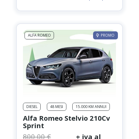
originale
attuale
era:
è:
475,00 €.
399,00 €.
ALFA ROMEO
PROMO
DIESEL
48 MESI
15.000 KM ANNUI
Alfa Romeo Stelvio 210Cv
Sprint
800,00
€
+ iva al