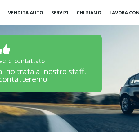
O
VENDITA AUTO
SERVIZI
CHI SIAMO
LAVORA CON
verci contattato
a inoltrata al nostro staff.
ricontatteremo