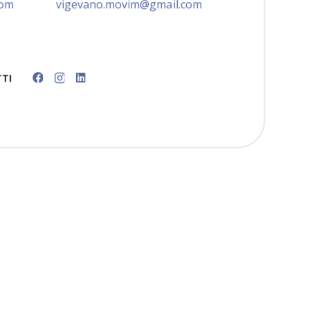
com
vigevano.movim@gmail.com
TI