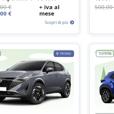
,00
€
+ iva al
500,0
Il
,00
€
mese
o
prezzo
Scopri di più
nale
attuale
è:
00 €.
1.690,00 €.
PROMO
TOYOTA