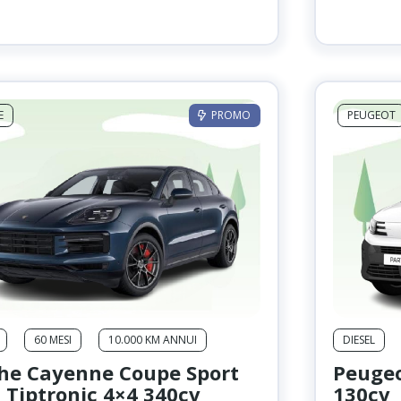
era:
è:
899,00 €.
750,00 €.
E
PROMO
PEUGEOT
60 MESI
10.000 KM ANNUI
DIESEL
he Cayenne Coupe Sport
Peugeo
6 Tiptronic 4×4 340cv
130cv