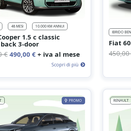
48 MESI
10.000 KM ANNUI
IBRIDO BE
Cooper 1.5 c classic
Fiat 6
back 3-door
450,0
Il
Il
0
€
490,00
€
+ iva al mese
prezzo
prezzo
Scopri di più
originale
attuale
era:
è:
590,00 €.
490,00 €.
T
PROMO
RENAULT