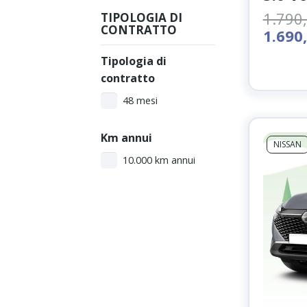
1.790
TIPOLOGIA DI
CONTRATTO
Il
1.690
prezz
Tipologia di
origi
contratto
era:
1.790,
48 mesi
Km annui
NISSAN
10.000 km annui