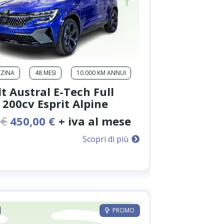
NZINA
48 MESI
10.000 KM ANNUI
t Austral E-Tech Full
 200cv Esprit Alpine
Il
Il
0
€
450,00
€
+ iva al mese
prezzo
prezzo
Scopri di più
originale
attuale
era:
è:
590,00 €.
450,00 €.
PROMO