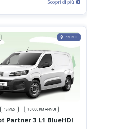
Scopri di più
originale
attuale
era:
è:
699,00 €.
600,00 €.
PROMO
48 MESI
10.000 KM ANNUI
t Partner 3 L1 BlueHDI