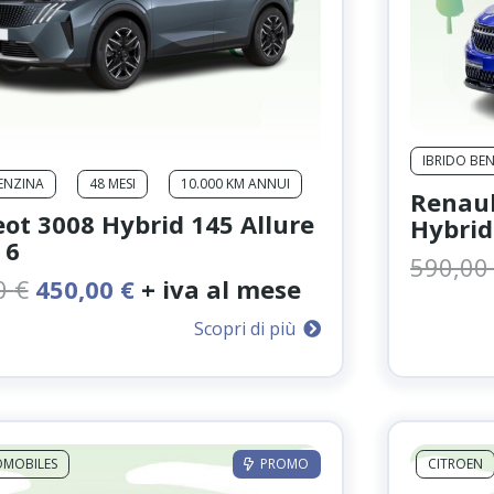
IBRIDO BE
BENZINA
48 MESI
10.000 KM ANNUI
Renaul
ot 3008 Hybrid 145 Allure
Hybrid
 6
590,0
Il
Il
0
€
450,00
€
+ iva al mese
prezzo
prezzo
Scopri di più
originale
attuale
era:
è:
599,00 €.
450,00 €.
in tutta Italia:
OMOBILES
PROMO
CITROEN