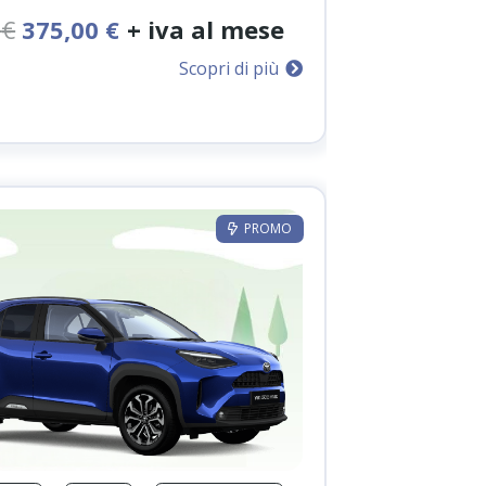
Il
Il
0
€
375,00
€
+ iva al mese
prezzo
prezzo
Scopri di più
originale
attuale
era:
è:
500,00 €.
375,00 €.
PROMO