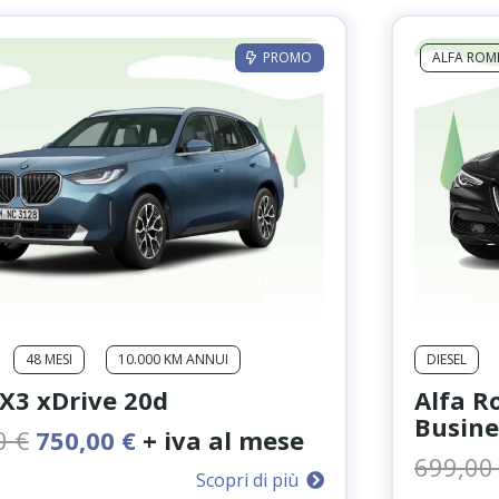
PROMO
ALFA ROM
48 MESI
10.000 KM ANNUI
DIESEL
3 xDrive 20d
Alfa R
Busine
Il
Il
0
€
750,00
€
+ iva al mese
prezzo
prezzo
699,0
Scopri di più
originale
attuale