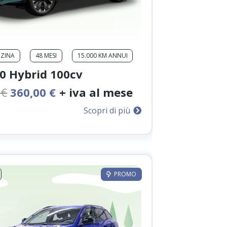
NZINA
48 MESI
15.000 KM ANNUI
00 Hybrid 100cv
Il
Il
0
€
360,00
€
+ iva al mese
prezzo
prezzo
Scopri di più
originale
attuale
era:
è:
450,00 €.
360,00 €.
PROMO