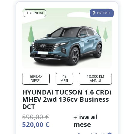
HYUNDAI
PROMO
IBRIDO
48
10.000 KM
DIESEL
MESI
ANNUI
HYUNDAI TUCSON 1.6 CRDi
MHEV 2wd 136cv Business
DCT
590,00
€
+ iva al
Il
Il
520,00
€
mese
prezzo
prezzo