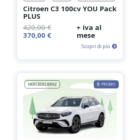
Citroen C3 100cv YOU Pack
PLUS
420,00
€
+ iva al
Il
Il
370,00
€
mese
prezzo
prezzo
Scopri di più
originale
attuale
era:
è:
420,00 €.
370,00 €.
MERCEDES BENZ
PROMO