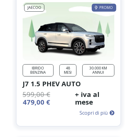
JAECOO
PROMO
IBRIDO
48
30.000 KM
BENZINA
MESI
ANNUI
J7 1.5 PHEV AUTO
599,00
€
+ iva al
Il
Il
479,00
€
mese
prezzo
prezzo
Scopri di più
originale
attuale
era:
è:
599,00 €.
479,00 €.