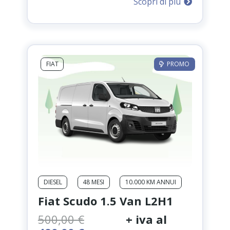
Scopri di più
originale
attuale
era:
è:
590,00 €.
520,00 €.
FIAT
PROMO
DIESEL
48 MESI
10.000 KM ANNUI
Fiat Scudo 1.5 Van L2H1
500,00
€
+ iva al