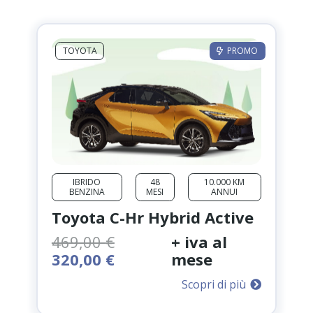
TOYOTA
PROMO
IBRIDO
48
10.000 KM
BENZINA
MESI
ANNUI
Toyota C-Hr Hybrid Active
469,00
€
+ iva al
Il
Il
320,00
€
mese
prezzo
prezzo
Scopri di più
originale
attuale
era:
è: