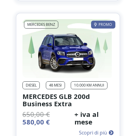
469,00 €.
320,00 €.
MERCEDES BENZ
PROMO
DIESEL
48 MESI
10.000 KM ANNUI
MERCEDES GLB 200d
Business Extra
650,00
€
+ iva al
Il
Il
580,00
€
mese
prezzo
prezzo
Scopri di più