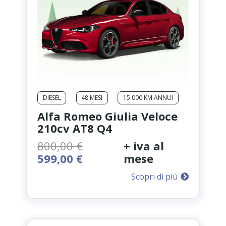
DIESEL
48 MESI
15.000 KM ANNUI
Alfa Romeo Giulia Veloce
210cv AT8 Q4
800,00
€
+ iva al
Il
Il
599,00
€
mese
prezzo
prezzo
Scopri di più
originale
attuale
era:
è:
800,00 €.
599,00 €.