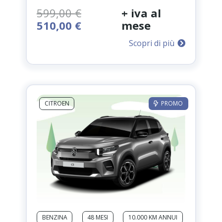
599,00
€
+ iva al
Il
Il
510,00
€
mese
prezzo
prezzo
Scopri di più
originale
attuale
era:
è:
599,00 €.
510,00 €.
CITROEN
PROMO
BENZINA
48 MESI
10.000 KM ANNUI