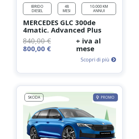
IBRIDO
48
10.000 KM
DIESEL
MESI
ANNUI
MERCEDES GLC 300de
4matic. Advanced Plus
840,00
€
+ iva al
Il
Il
800,00
€
mese
prezzo
prezzo
Scopri di più
originale
attuale
era:
è:
840,00 €.
800,00 €.
SKODA
PROMO