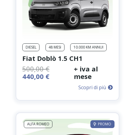
DIESEL
48 MESI
10.000 KM ANNUI
Fiat Doblò 1.5 CH1
500,00
€
+ iva al
Il
Il
440,00
€
mese
prezzo
prezzo
Scopri di più
originale
attuale
era:
è:
500,00 €.
440,00 €.
ALFA ROMEO
PROMO