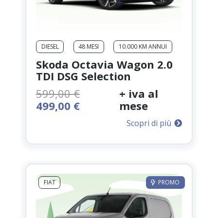
DIESEL
48 MESI
10.000 KM ANNUI
Skoda Octavia Wagon 2.0
TDI DSG Selection
599,00
€
+ iva al
Il
Il
499,00
€
mese
prezzo
prezzo
Scopri di più
originale
attuale
era:
è:
599,00 €.
499,00 €.
FIAT
PROMO