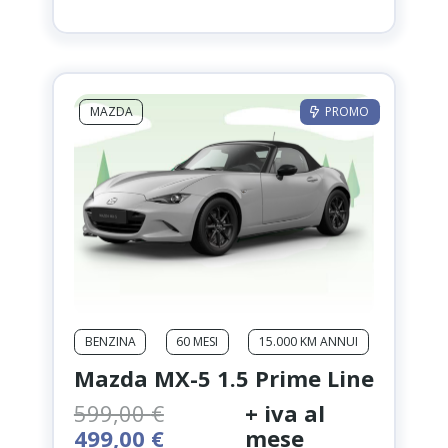
originale
attuale
era:
è:
650,00 €.
580,00 €.
MAZDA
PROMO
BENZINA
60 MESI
15.000 KM ANNUI
Mazda MX-5 1.5 Prime Line
599,00
€
+ iva al
Il
Il
499,00
€
mese