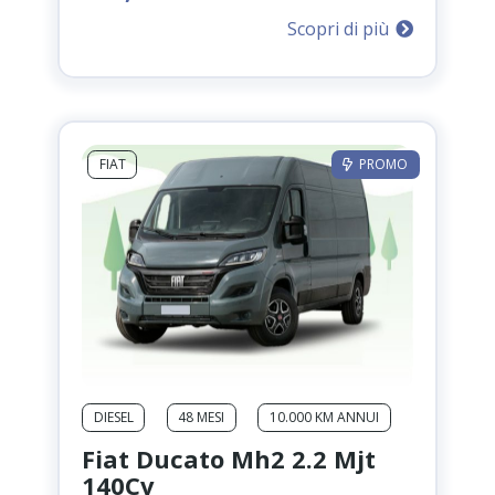
prezzo
prezzo
Scopri di più
originale
attuale
era:
è:
599,00 €.
499,00 €.
FIAT
PROMO
DIESEL
48 MESI
10.000 KM ANNUI
Fiat Ducato Mh2 2.2 Mjt
140Cv